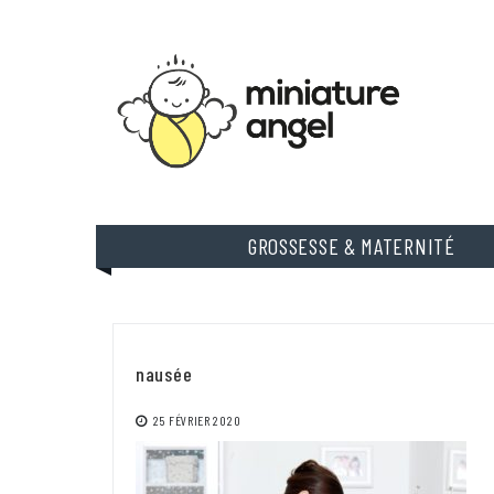
Skip
to
content
GROSSESSE & MATERNITÉ
nausée
25 FÉVRIER 2020